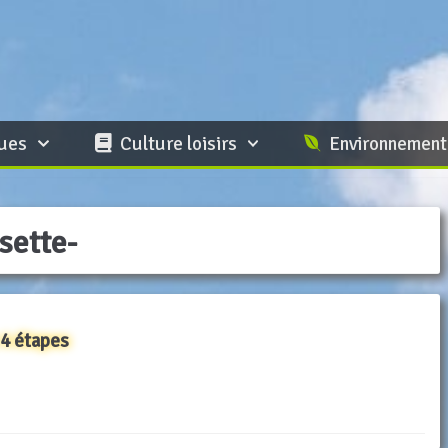
ques
Culture loisirs
Environnement
osette-
 4 étapes