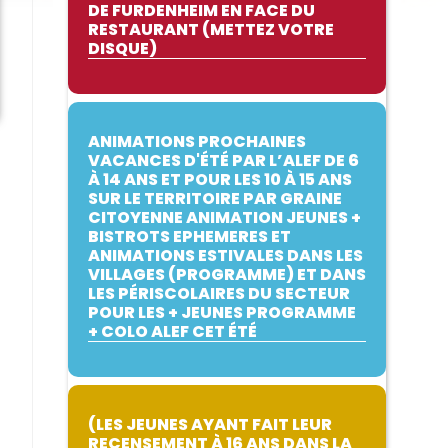
DE FURDENHEIM EN FACE DU
RESTAURANT (METTEZ VOTRE
DISQUE)
ANIMATIONS PROCHAINES
VACANCES D'ÉTÉ PAR L’ALEF DE 6
À 14 ANS ET POUR LES 10 À 15 ANS
SUR LE TERRITOIRE PAR GRAINE
CITOYENNE ANIMATION JEUNES +
BISTROTS EPHEMERES ET
ANIMATIONS ESTIVALES DANS LES
VILLAGES (PROGRAMME) ET DANS
LES PÉRISCOLAIRES DU SECTEUR
POUR LES + JEUNES PROGRAMME
+ COLO ALEF CET ÉTÉ
(LES JEUNES AYANT FAIT LEUR
RECENSEMENT À 16 ANS DANS LA