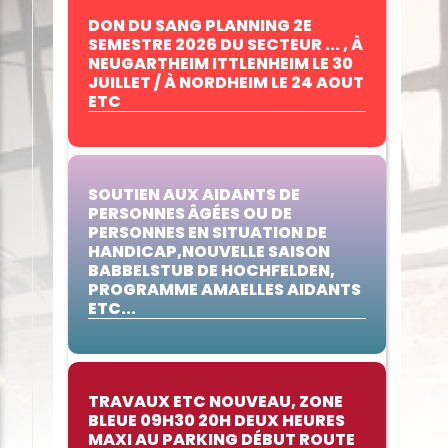
DON DU SANG PLANNING 2E
SEMESTRE 2026 DU SECTEUR ... , À
NEUGARTHEIM ITTLENHEIM LE 30
JUILLET / À NORDHEIM LE 24 AOUT
ETC
SOUTIEN AUX AIDANTS DE
PERSONNES ÂGÉES OU DE
PERSONNES EN SITUATION DE
HANDICAP,NOUVELLE SAISON
BABBELSTUB DE HOCHFELDEN,
PROGRAMME AMAELLES AIDANTS
ETC...
TRAVAUX ETC NOUVEAU, ZONE
BLEUE 09H30 20H DEUX HEURES
MAXI AU PARKING DÉBUT ROUTE