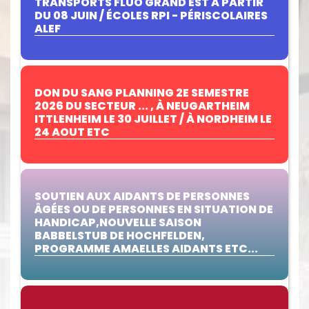
TRANSPORTS FLUO GRAND EST À PARTIR
DU 08 JUIN / ÉCOLES RPI - PÉRISCOLAIRES
ALEF
DON DU SANG PLANNING 2E SEMESTRE
2026 DU SECTEUR ... , À NEUGARTHEIM
ITTLENHEIM LE 30 JUILLET / À NORDHEIM LE
24 AOUT ETC
SOUTIEN AUX AIDANTS DE PERSONNES
ÂGÉES OU DE PERSONNES EN SITUATION DE
HANDICAP,NOUVELLE SAISON
BABBELSTUB DE HOCHFELDEN,
PROGRAMME AMAELLES AIDANTS ETC...