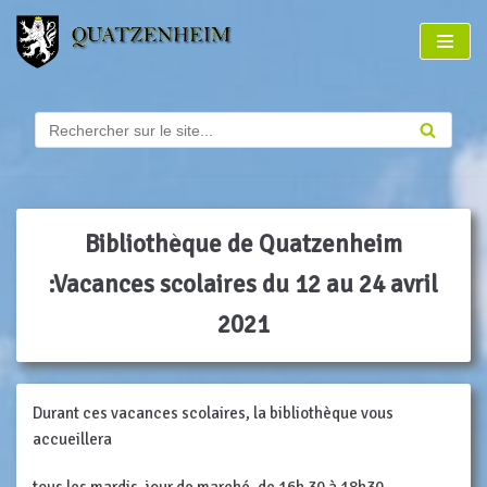
Aller
au
contenu
Bibliothèque de Quatzenheim
:Vacances scolaires du 12 au 24 avril
2021
Durant ces vacances scolaires, la bibliothèque vous
accueillera
tous les mardis, jour de marché, de 16h 30 à 18h30