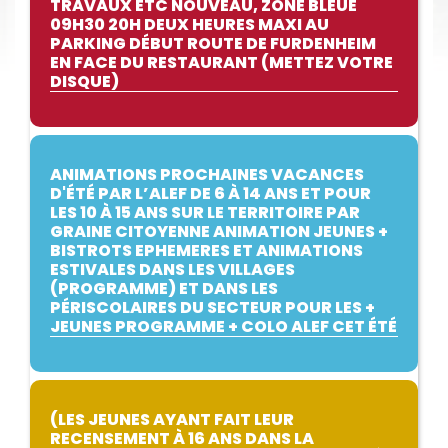
TRAVAUX ETC NOUVEAU, ZONE BLEUE
09H30 20H DEUX HEURES MAXI AU
PARKING DÉBUT ROUTE DE FURDENHEIM
EN FACE DU RESTAURANT (METTEZ VOTRE
DISQUE)
ANIMATIONS PROCHAINES VACANCES
D'ÉTÉ PAR L’ALEF DE 6 À 14 ANS ET POUR
LES 10 À 15 ANS SUR LE TERRITOIRE PAR
GRAINE CITOYENNE ANIMATION JEUNES +
BISTROTS EPHEMERES ET ANIMATIONS
ESTIVALES DANS LES VILLAGES
(PROGRAMME) ET DANS LES
PÉRISCOLAIRES DU SECTEUR POUR LES +
JEUNES PROGRAMME + COLO ALEF CET ÉTÉ
(LES JEUNES AYANT FAIT LEUR
RECENSEMENT À 16 ANS DANS LA