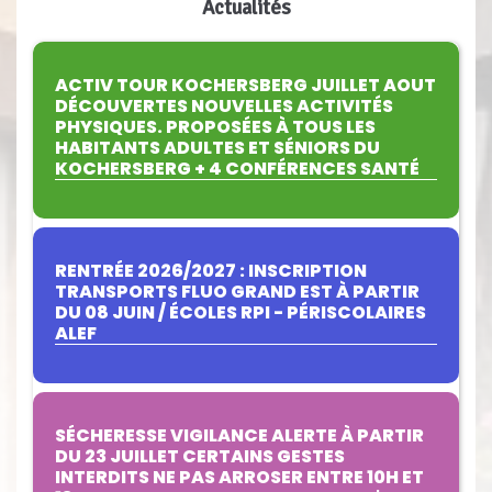
Actualités
ACTIV TOUR KOCHERSBERG JUILLET AOUT
DÉCOUVERTES NOUVELLES ACTIVITÉS
PHYSIQUES. PROPOSÉES À TOUS LES
HABITANTS ADULTES ET SÉNIORS DU
KOCHERSBERG + 4 CONFÉRENCES SANTÉ
RENTRÉE 2026/2027 : INSCRIPTION
TRANSPORTS FLUO GRAND EST À PARTIR
DU 08 JUIN / ÉCOLES RPI - PÉRISCOLAIRES
ALEF
SÉCHERESSE VIGILANCE ALERTE À PARTIR
DU 23 JUILLET CERTAINS GESTES
INTERDITS NE PAS ARROSER ENTRE 10H ET