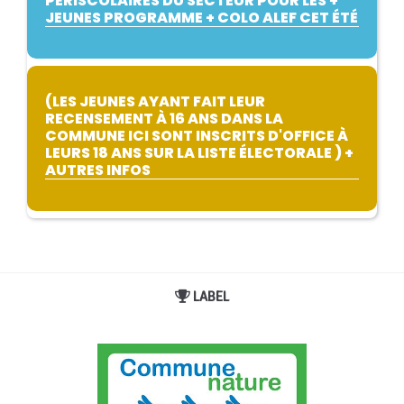
PÉRISCOLAIRES DU SECTEUR POUR LES +
JEUNES PROGRAMME + COLO ALEF CET ÉTÉ
(LES JEUNES AYANT FAIT LEUR
RECENSEMENT À 16 ANS DANS LA
COMMUNE ICI SONT INSCRITS D'OFFICE À
LEURS 18 ANS SUR LA LISTE ÉLECTORALE ) +
AUTRES INFOS
LABEL