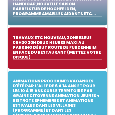
HANDICAP,NOUVELLE SAISON
BABBELSTUB DE HOCHFELDEN,
PROGRAMME AMAELLES AIDANTS ETC...
TRAVAUX ETC NOUVEAU, ZONE BLEUE
09H30 20H DEUX HEURES MAXI AU
PARKING DÉBUT ROUTE DE FURDENHEIM
EN FACE DU RESTAURANT (METTEZ VOTRE
DISQUE)
ANIMATIONS PROCHAINES VACANCES
D'ÉTÉ PAR L’ALEF DE 6 À 14 ANS ET POUR
LES 10 À 15 ANS SUR LE TERRITOIRE PAR
GRAINE CITOYENNE ANIMATION JEUNES +
BISTROTS EPHEMERES ET ANIMATIONS
ESTIVALES DANS LES VILLAGES
(PROGRAMME) ET DANS LES