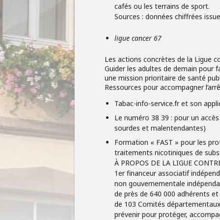
cafés ou les terrains de sport.
Sources : données chiffrées issu
ligue cancer 67
Les actions concrètes de la Ligue c
Guider les adultes de demain pour fa
une mission prioritaire de santé publ
Ressources pour accompagner l’arrê
Tabac-info-service.fr et son app
Le numéro 38 39 : pour un accès g
sourdes et malentendantes)
Formation « FAST » pour les prof
traitements nicotiniques de subs
À PROPOS DE LA LIGUE CONTR
1er financeur associatif indépend
non gouvernementale indépendante
de près de 640 000 adhérents et
de 103 Comités départementaux. E
prévenir pour protéger, accompagne