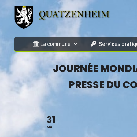
Aller
au
contenu
La commune
Services prati
JOURNÉE MONDIA
PRESSE DU CO
31
MAI