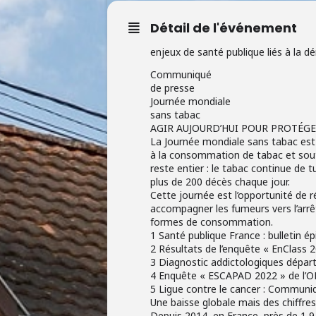
Détail de l'événement
enjeux de santé publique liés à la d
Communiqué
de presse
Journée mondiale
sans tabac
AGIR AUJOURD’HUI POUR PROTÉGER
La Journée mondiale sans tabac est
à la consommation de tabac et soute
reste entier : le tabac continue de 
plus de 200 décès chaque jour.
Cette journée est l’opportunité de 
accompagner les fumeurs vers l’arrê
formes de consommation.
1 Santé publique France : bulletin 
2 Résultats de l’enquête « EnClass 
3 Diagnostic addictologiques dépa
4 Enquête « ESCAPAD 2022 » de l’
5 Ligue contre le cancer : Communiq
Une baisse globale mais des chiffr
Depuis 2014, en France, près de 1,9 