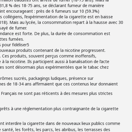
 31,8 % des 18-75 ans, se déclarant fumeur de manière
int encourageant : près de 6 fumeurs sur 10 (59.3%)
s collégiens, l’expérimentation de la cigarette est en baisse
018). Mais au lycée, la consommation repart à la hausse avec 30
sayé de fumer.
ndance est forte. De plus, la durée de consommation est
ettes fumées.
 pour fidéliser5
 nouveaux produits contenant de la nicotine progressent.
… Ces produits, souvent perçus comme inoffensifs,
la nicotine. Ils participent aussi à banalisation de l’acte
ues sont désormais plus expérimentées que le tabac chez
 arômes sucrés, packagings ludiques, présence sur
nes de 18-34 ans affirmaient que ces contenus leur donnaient
 Français ne sont pas réticents à des mesures plus strictes
 prêts à une réglementation plus contraignante de la cigarette
ent interdire la cigarette dans de nouveaux lieux publics comme
santé, les forêts, les parcs, les abribus, les terrasses des