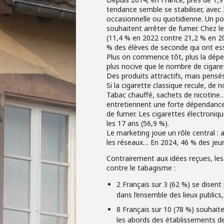
tendance semble se stabiliser, avec
occasionnelle ou quotidienne. Un po
souhaitent arrêter de fumer. Chez le
(11,4 % en 2022 contre 21,2 % en 2
% des élèves de seconde qui ont es
Plus on commence tôt, plus la dépe
plus nocive que le nombre de cigar
Des produits attractifs, mais pensés
Si la cigarette classique recule, de
Tabac chauffé, sachets de nicotine
entretiennent une forte dépendance à 
de fumer. Les cigarettes électroniq
les 17 ans (56,9 %).
Le marketing joue un rôle central :
les réseaux… En 2024, 46 % des jeu
Contrairement aux idées reçues, les
contre le tabagisme :
2 Français sur 3 (62 %) se disent
dans l’ensemble des lieux publics,
8 Français sur 10 (78 %) souhait
les abords des établissements de 