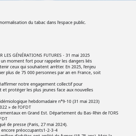
énormalisation du tabac dans l’espace public.
 LES GÉNÉRATIONS FUTURES - 31 mai 2025
 un moment fort pour rappeler les dangers liés
nir ceux qui souhaitent arrêter. En 2025, l’enjeu
tuer plus de 75 000 personnes par an en France, soit
réaffirmer notre engagement collectif pour
t et protéger les plus jeunes face aux nouvelles
épidémiologique hebdomadaire n°9-10 (31 mai 2023)
2022 » de l’OFDT
rtementaux en Grand Est. Département du Bas-Rhin de l’ORS
OFDT
ué de presse (Paris, 27 mai 2024).
es encore préoccupants1-2-3-4
million d’adultes ont arrêté de fumer (18-75 ans). Mais la