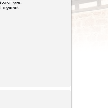
i économiques,
au changement