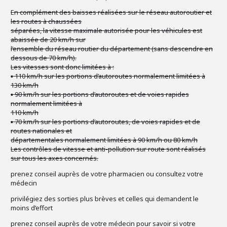
En complément des baisses réalisées sur le réseau autoroutier et
les routes à chaussées
séparées, la vitesse maximale autorisée pour les véhicules est
abaissée de 20 km/h sur
l’ensemble du réseau routier du département (sans descendre en
dessous de 70 km/h).
Les vitesses sont donc limitées à :
▪ 110 km/h sur les portions d’autoroutes normalement limitées à
130 km/h
▪ 90 km/h sur les portions d’autoroutes et de voies rapides
normalement limitées à
110 km/h
▪ 70 km/h sur les portions d’autoroutes, de voies rapides et de
routes nationales et
départementales normalement limitées à 90 km/h ou 80 km/h
Les contrôles de vitesse et anti-pollution sur route sont réalisés
sur tous les axes concernés.
prenez conseil auprès de votre pharmacien ou consultez votre
médecin
privilégiez des sorties plus brèves et celles qui demandent le
moins d’effort
prenez conseil auprès de votre médecin pour savoir si votre