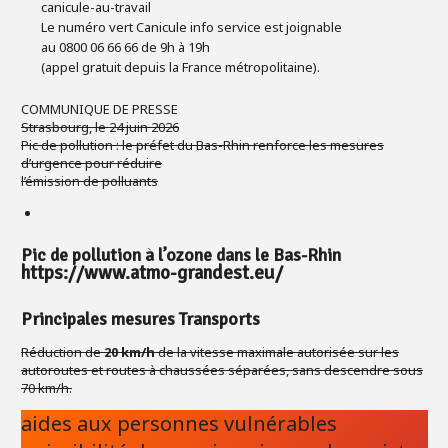
canicule-au-travail
Le numéro vert Canicule info service est joignable
au 0800 06 66 66 de 9h à 19h
(appel gratuit depuis la France métropolitaine).
COMMUNIQUE DE PRESSE
Strasbourg, le 24 juin 2026
Pic de pollution : le préfet du Bas-Rhin renforce les mesures
d’urgence pour réduire
l’émission de polluants
Pic de pollution à l’ozone dans le Bas-Rhin
https://www.atmo-grandest.eu/
Principales mesures Transports
Réduction de
20 km/h
de la vitesse maximale autorisée sur les
autoroutes et routes à chaussées séparées, sans descendre sous
70 km/h.
aides aux personnes vulnérables