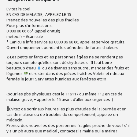
Évitez l’alcool
EN CAS DE MALAISE, APPELEZ LE 15
Prenez des nouvelles des plus fragiles
Pour plus d’informations :
0 800 06 66 66* (appel gratuit)
meteo.fr • #canicule
* Canicule info service au 0800 06 66 66, appel et service gratuits.
Ouvert uniquement pendant les périodes de fortes chaleurs
☼Les petits enfants et les personnes âgées ne se rendent pas
toujours compte qu’elles sont déshydratées ! Il faut boire
beaucoup d’eau
ou de tisanes sans sucre , manger des fruits et
légumes
et rester dans des pièces fraîches Volets et rideaux
fermés le jour ! Serviettes humides aux fenêtres etc !!!
(pour les pbs physiques c’est le 116117 ou même 112 en cas de
malaise grave, + appeler le 15 avant d'aller aux urgences )
🌡Évitez de sortir aux heures les plus chaudes de la journée et en
cas de malaise ou de troubles du comportement, appelez un
médecin.
Prenez des nouvelles des personnes fragiles proche de vous ! s’ il
y a un pb autre que médical , contactez la mairie ou le maire !