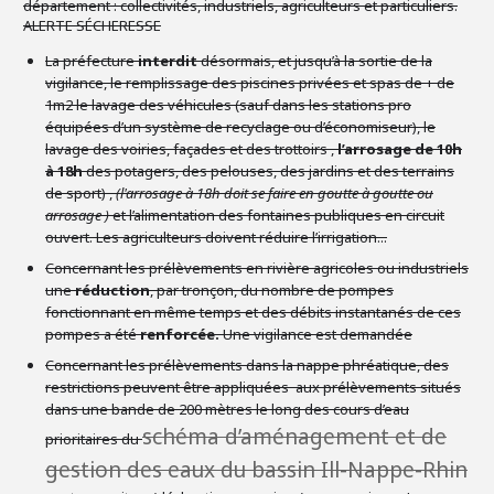
département : collectivités, industriels, agriculteurs et particuliers.
ALERTE SÉCHERESSE
La préfecture
interdit
désormais, et jusqu’à la sortie de la
vigilance, le remplissage des piscines privées et spas de + de
1m2 le lavage des véhicules (sauf dans les stations pro
équipées d’un système de recyclage ou d’économiseur), le
lavage des voiries, façades et des trottoirs ,
l’arrosage de 10h
à 18h
des potagers, des pelouses, des jardins et des terrains
de sport) ,
(l'arrosage à 18h doit se faire en goutte à goutte ou
arrosage )
et l’alimentation des fontaines publiques en circuit
ouvert. Les agriculteurs doivent réduire l’irrigation...
Concernant les prélèvements en rivière agricoles ou industriels
une
réduction
, par tronçon, du nombre de pompes
fonctionnant en même temps et des débits instantanés de ces
pompes a été
renforcée.
Une vigilance est demandée
Concernant les prélèvements dans la nappe phréatique, des
restrictions peuvent être appliquées aux prélèvements situés
dans une bande de 200 mètres le long des cours d’eau
schéma d’aménagement et de
prioritaires du
gestion des eaux du bassin Ill-Nappe-Rhin