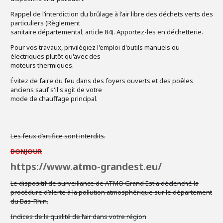
Rappel de l’interdiction du brûlage à l'air libre des déchets verts des
particuliers (Règlement
sanitaire départemental, article 84). Apportez-les en déchetterie.
Pour vos travaux, privilégiez l'emploi d'outils manuels ou
électriques plutôt qu'avec des
moteurs thermiques.
Évitez de faire du feu dans des foyers ouverts et des poêles
anciens sauf s'il s'agit de votre
mode de chauffage principal.
Les feux d’artifice sont interdits.
BONJOUR
https://www.atmo-grandest.eu/
Le dispositif de surveillance de ATMO Grand Est a déclenché la
procédure d’alerte à la pollution atmosphérique sur le département
du Bas-Rhin.
Indices de la qualité de l’air dans votre région