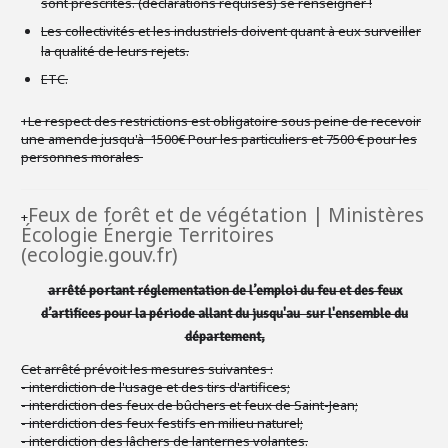
sont prescrites. (déclarations requises) se renseigner !
Les collectivités et les industriels doivent quant à eux surveiller
la qualité de leurs rejets.
ETC.
+Le respect des restrictions est obligatoire sous peine de recevoir
une amende jusqu'à 1500€ Pour les particuliers et 7500 € pour les
personnes morales
Feux de forêt et de végétation | Ministères
+
Écologie Énergie Territoires
(ecologie.gouv.fr)
arrêté portant réglementation de l’emploi du feu et des feux
d’artifices pour la période allant du jusqu'au sur l'ensemble du
département,
Cet arrêté prévoit les mesures suivantes :
- interdiction de l'usage et des tirs d'artifices;
- interdiction des feux de bûchers et feux de Saint-Jean;
- interdiction des feux festifs en milieu naturel;
- interdiction des lâchers de lanternes volantes.