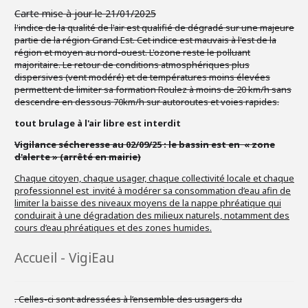
Carte mise à jour le 21/01/2025
l'indice de la qualité de l'air est qualifié de dégradé sur une majeure
partie de la région Grand Est. Cet indice est mauvais à l'est de la
région et moyen au nord-ouest. L'ozone reste le polluant
majoritaire. Le retour de conditions atmosphériques plus
dispersives (vent modéré) et
de températures moins élevées
permettent de limiter sa formation Roulez à moins de 20 km/h sans
descendre en dessous 70km/h sur autoroutes et voies rapides.
tout brulage à l'air libre est interdit
Vigilance sécheresse au 02/09/25 : le bassin est en « zone
d'alerte » (arrêté en mairie)
Chaque citoyen, chaque usager, chaque collectivité locale et chaque
professionnel est invité à modérer sa consommation d’eau afin de
limiter la baisse des niveaux moyens de la nappe phréatique qui
conduirait à une dégradation des milieux naturels, notamment des
cours d’eau phréatiques et des zones humides.
Accueil - VigiEau
. Celles-ci sont adressées à l’ensemble des usagers du