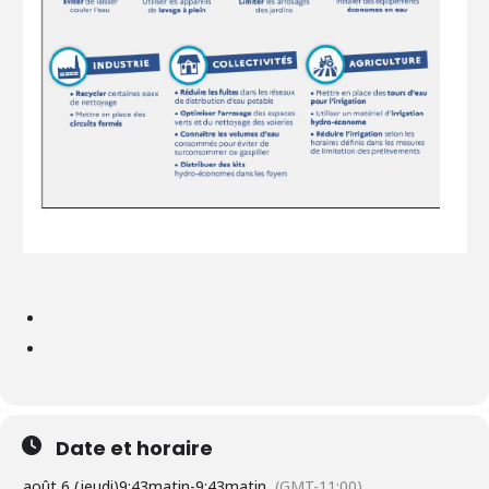
Date et horaire
août 6 (jeudi)
9:43matin
-
9:43matin
(GMT-11:00)