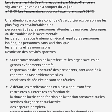
Le département du Bas-Rhin est placé par Météo-France en
vigilance rouge canicule à compter du 25 juin
à 12h00. Les températures pourront atteindre jusqu'à 39 °C.
Une attention particulière continue d’être portée aux personnes les
plus fragiles et vulnérables : les
personnes âgées, les personnes atteintes de maladies chroniques
ou de troubles de la santé mentale,
les personnes sous traitement médical régulier, les personnes
isolées, les personnes sans-abri ainsi que
les enfants et les nourrissons.
Restriction des activités sportives :
Sur recommandation de la préfecture, les organisateurs de
grands évènements sportifs,
responsables de la sécurité des participants, sont appelés à
reporter les rassemblements si les
conditions de sécurité ne sont pas réunies.
À défaut, les manifestations en plein air pourront être
restreintes ou interdites en fonction de
la situation locale et en fonction de la tension constatée sur les
services d’urgence et sur l’activité
des sapeurs-pompiers.
Recommandations pour les activités professionnelles :