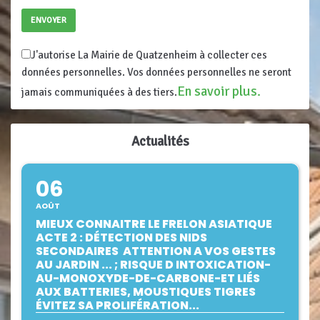
J'autorise La Mairie de Quatzenheim à collecter ces
données personnelles. Vos données personnelles ne seront
En savoir plus.
jamais communiquées à des tiers.
Actualités
06
AOÛT
MIEUX CONNAITRE LE FRELON ASIATIQUE
ACTE 2 : DÉTECTION DES NIDS
SECONDAIRES ­ ATTENTION A VOS GESTES
AU JARDIN ... ; RISQUE D INTOXICATION-
AU-MONOXYDE-DE-CARBONE-ET LIÉS
AUX BATTERIES, MOUSTIQUES TIGRES
ÉVITEZ SA PROLIFÉRATION...