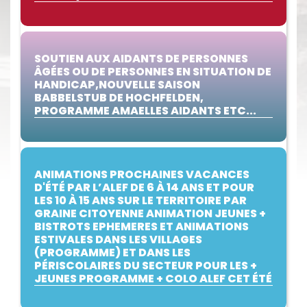
SOUTIEN AUX AIDANTS DE PERSONNES
ÂGÉES OU DE PERSONNES EN SITUATION DE
HANDICAP,NOUVELLE SAISON
BABBELSTUB DE HOCHFELDEN,
PROGRAMME AMAELLES AIDANTS ETC...
ANIMATIONS PROCHAINES VACANCES
D'ÉTÉ PAR L’ALEF DE 6 À 14 ANS ET POUR
LES 10 À 15 ANS SUR LE TERRITOIRE PAR
GRAINE CITOYENNE ANIMATION JEUNES +
BISTROTS EPHEMERES ET ANIMATIONS
ESTIVALES DANS LES VILLAGES
(PROGRAMME) ET DANS LES
PÉRISCOLAIRES DU SECTEUR POUR LES +
JEUNES PROGRAMME + COLO ALEF CET ÉTÉ