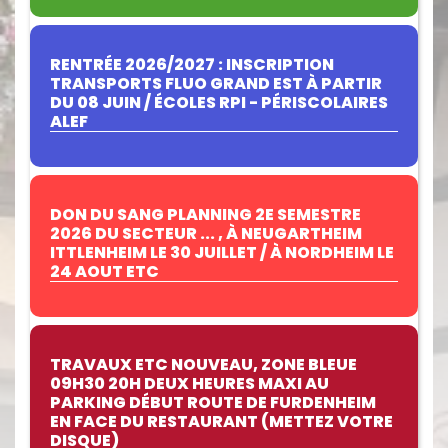
RENTRÉE 2026/2027 : INSCRIPTION
TRANSPORTS FLUO GRAND EST À PARTIR
DU 08 JUIN / ÉCOLES RPI - PÉRISCOLAIRES
ALEF
DON DU SANG PLANNING 2E SEMESTRE
2026 DU SECTEUR ... , À NEUGARTHEIM
ITTLENHEIM LE 30 JUILLET / À NORDHEIM LE
24 AOUT ETC
TRAVAUX ETC NOUVEAU, ZONE BLEUE
09H30 20H DEUX HEURES MAXI AU
PARKING DÉBUT ROUTE DE FURDENHEIM
EN FACE DU RESTAURANT (METTEZ VOTRE
DISQUE)