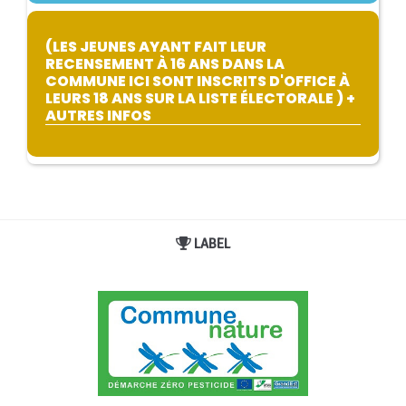
(LES JEUNES AYANT FAIT LEUR
RECENSEMENT À 16 ANS DANS LA
COMMUNE ICI SONT INSCRITS D'OFFICE À
LEURS 18 ANS SUR LA LISTE ÉLECTORALE ) +
AUTRES INFOS
LABEL