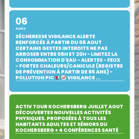
06
AOÛT
SÉCHERESSE VIGILANCE ALERTE
RENFORCÉE À PARTIR DU 06 AOUT
CERTAINS GESTES INTERDITS NE PAS
ARROSER ENTRE 08H ET 20H - LIMITEZ LA
CONSOMMATION D'EAU - ALERTES - FEUX
- FORTES CHALEURS/CANICULE (REGISTRE
DE PRÉVENTION À PARTIR DE 65 ANS) -
POLLUTION PIC
VIGILANCE ...
ACTIV TOUR KOCHERSBERG JUILLET AOUT
DÉCOUVERTES NOUVELLES ACTIVITÉS
PHYSIQUES. PROPOSÉES À TOUS LES
HABITANTS ADULTES ET SÉNIORS DU
KOCHERSBERG + 4 CONFÉRENCES SANTÉ