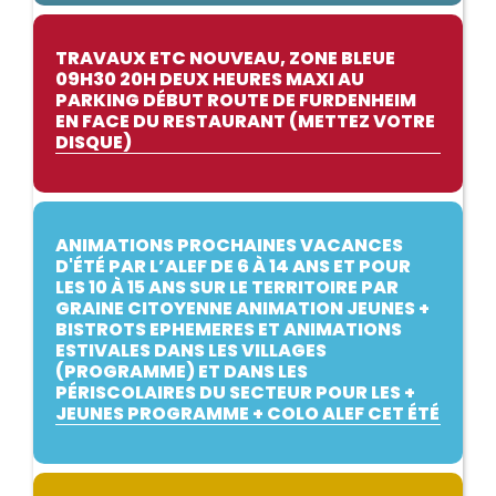
TRAVAUX ETC NOUVEAU, ZONE BLEUE
09H30 20H DEUX HEURES MAXI AU
PARKING DÉBUT ROUTE DE FURDENHEIM
EN FACE DU RESTAURANT (METTEZ VOTRE
DISQUE)
ANIMATIONS PROCHAINES VACANCES
D'ÉTÉ PAR L’ALEF DE 6 À 14 ANS ET POUR
LES 10 À 15 ANS SUR LE TERRITOIRE PAR
GRAINE CITOYENNE ANIMATION JEUNES +
BISTROTS EPHEMERES ET ANIMATIONS
ESTIVALES DANS LES VILLAGES
(PROGRAMME) ET DANS LES
PÉRISCOLAIRES DU SECTEUR POUR LES +
JEUNES PROGRAMME + COLO ALEF CET ÉTÉ