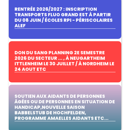
RENTRÉE 2026/2027 : INSCRIPTION
TRANSPORTS FLUO GRAND EST À PARTIR
DU 08 JUIN / ÉCOLES RPI - PÉRISCOLAIRES
ALEF
DON DU SANG PLANNING 2E SEMESTRE
2026 DU SECTEUR ... , À NEUGARTHEIM
ITTLENHEIM LE 30 JUILLET / À NORDHEIM LE
24 AOUT ETC
SOUTIEN AUX AIDANTS DE PERSONNES
ÂGÉES OU DE PERSONNES EN SITUATION DE
HANDICAP,NOUVELLE SAISON
BABBELSTUB DE HOCHFELDEN,
PROGRAMME AMAELLES AIDANTS ETC...