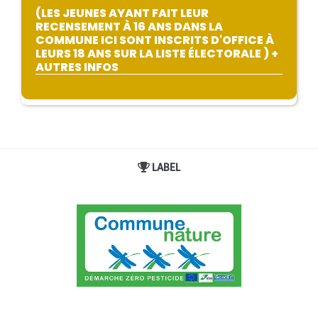
(LES JEUNES AYANT FAIT LEUR
RECENSEMENT À 16 ANS DANS LA
COMMUNE ICI SONT INSCRITS D'OFFICE À
LEURS 18 ANS SUR LA LISTE ÉLECTORALE ) +
AUTRES INFOS
LABEL