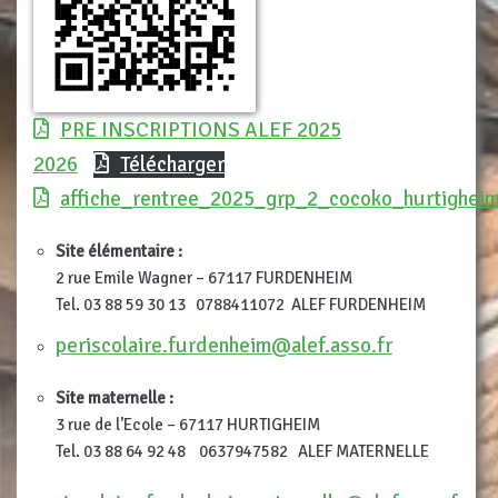
PRE INSCRIPTIONS ALEF 2025
2026
Télécharger
affiche_rentree_2025_grp_2_cocoko_hurtighei
Site élémentaire :
2 rue Emile Wagner – 67117 FURDENHEIM
Tel. 03 88 59 30 13 0788411072 ALEF FURDENHEIM
periscolaire.furdenheim@alef.asso.fr
Site maternelle :
3 rue de l’Ecole – 67117 HURTIGHEIM
Tel. 03 88 64 92 48 0637947582 ALEF MATERNELLE